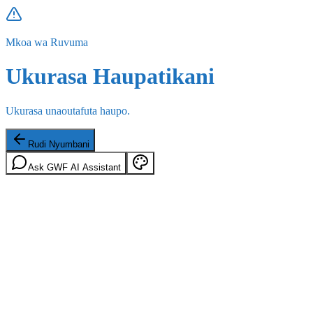
Mkoa wa Ruvuma
Ukurasa Haupatikani
Ukurasa unaoutafuta haupo.
Rudi Nyumbani
Ask GWF AI Assistant