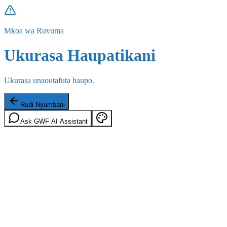
Mkoa wa Ruvuma
Ukurasa Haupatikani
Ukurasa unaoutafuta haupo.
Rudi Nyumbani
Ask GWF AI Assistant