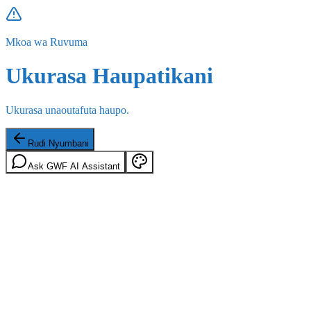
Mkoa wa Ruvuma
Ukurasa Haupatikani
Ukurasa unaoutafuta haupo.
Rudi Nyumbani
Ask GWF AI Assistant