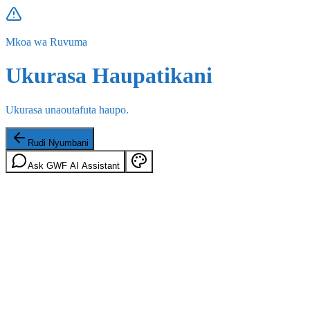
Mkoa wa Ruvuma
Ukurasa Haupatikani
Ukurasa unaoutafuta haupo.
Rudi Nyumbani
Ask GWF AI Assistant