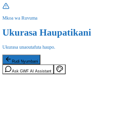
Mkoa wa Ruvuma
Ukurasa Haupatikani
Ukurasa unaoutafuta haupo.
Rudi Nyumbani
Ask GWF AI Assistant