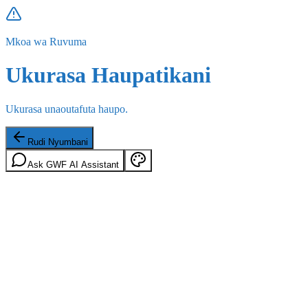
Mkoa wa Ruvuma
Ukurasa Haupatikani
Ukurasa unaoutafuta haupo.
Rudi Nyumbani
Ask GWF AI Assistant