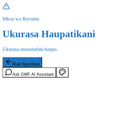
Mkoa wa Ruvuma
Ukurasa Haupatikani
Ukurasa unaoutafuta haupo.
Rudi Nyumbani
Ask GWF AI Assistant