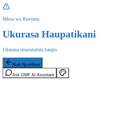
Mkoa wa Ruvuma
Ukurasa Haupatikani
Ukurasa unaoutafuta haupo.
Rudi Nyumbani
Ask GWF AI Assistant