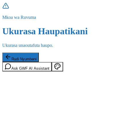
Mkoa wa Ruvuma
Ukurasa Haupatikani
Ukurasa unaoutafuta haupo.
Rudi Nyumbani
Ask GWF AI Assistant