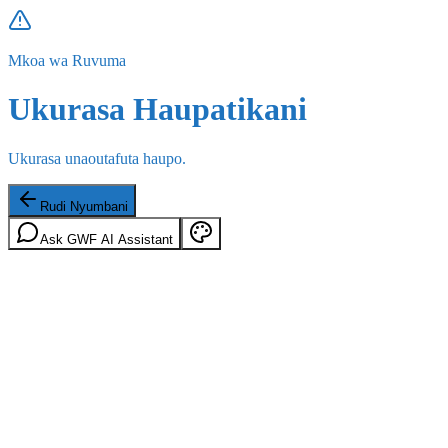
Mkoa wa Ruvuma
Ukurasa Haupatikani
Ukurasa unaoutafuta haupo.
Rudi Nyumbani
Ask GWF AI Assistant