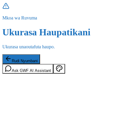
Mkoa wa Ruvuma
Ukurasa Haupatikani
Ukurasa unaoutafuta haupo.
Rudi Nyumbani
Ask GWF AI Assistant