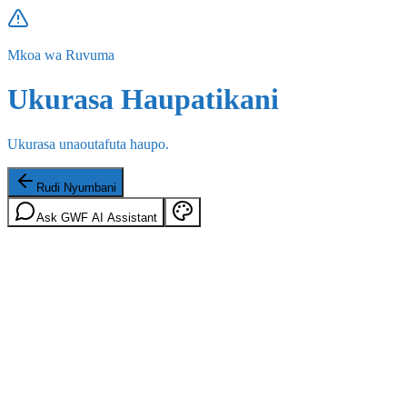
Mkoa wa Ruvuma
Ukurasa Haupatikani
Ukurasa unaoutafuta haupo.
Rudi Nyumbani
Ask GWF AI Assistant