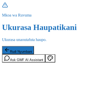
Mkoa wa Ruvuma
Ukurasa Haupatikani
Ukurasa unaoutafuta haupo.
Rudi Nyumbani
Ask GWF AI Assistant