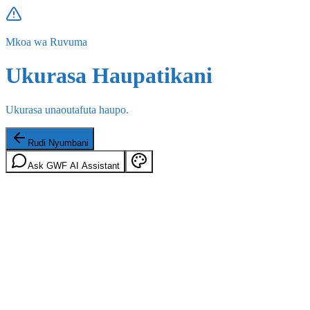
Mkoa wa Ruvuma
Ukurasa Haupatikani
Ukurasa unaoutafuta haupo.
Rudi Nyumbani
Ask GWF AI Assistant