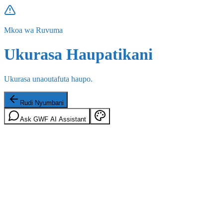
Mkoa wa Ruvuma
Ukurasa Haupatikani
Ukurasa unaoutafuta haupo.
Rudi Nyumbani
Ask GWF AI Assistant