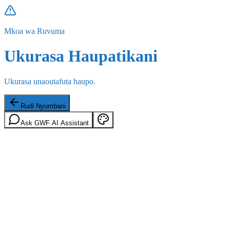
Mkoa wa Ruvuma
Ukurasa Haupatikani
Ukurasa unaoutafuta haupo.
Rudi Nyumbani
Ask GWF AI Assistant