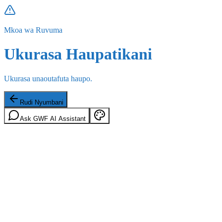
Mkoa wa Ruvuma
Ukurasa Haupatikani
Ukurasa unaoutafuta haupo.
Rudi Nyumbani
Ask GWF AI Assistant