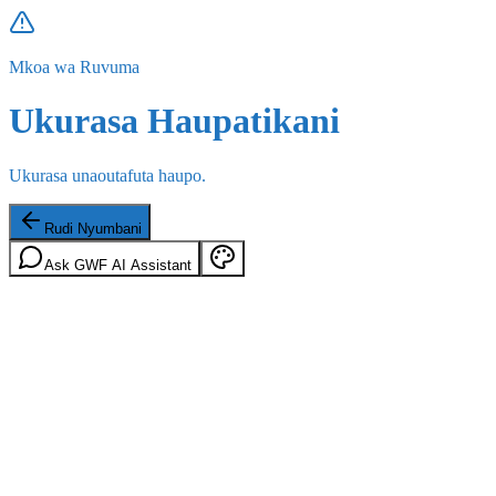
Mkoa wa Ruvuma
Ukurasa Haupatikani
Ukurasa unaoutafuta haupo.
Rudi Nyumbani
Ask GWF AI Assistant