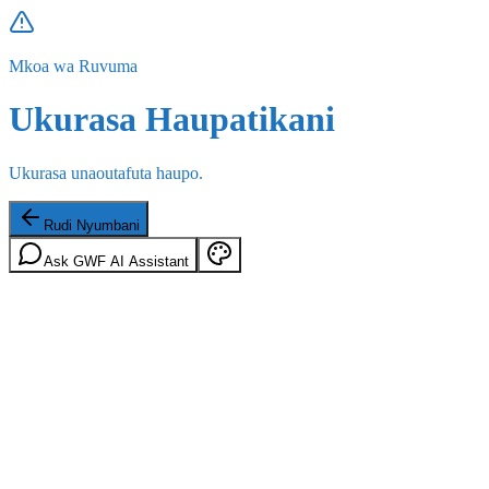
Mkoa wa Ruvuma
Ukurasa Haupatikani
Ukurasa unaoutafuta haupo.
Rudi Nyumbani
Ask GWF AI Assistant