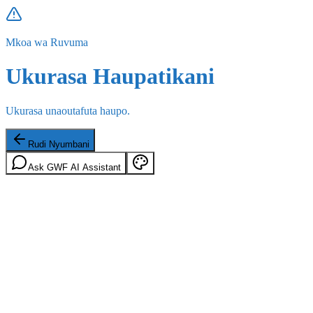
Mkoa wa Ruvuma
Ukurasa Haupatikani
Ukurasa unaoutafuta haupo.
Rudi Nyumbani
Ask GWF AI Assistant