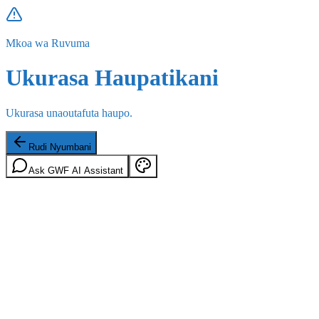
Mkoa wa Ruvuma
Ukurasa Haupatikani
Ukurasa unaoutafuta haupo.
Rudi Nyumbani
Ask GWF AI Assistant