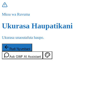
Mkoa wa Ruvuma
Ukurasa Haupatikani
Ukurasa unaoutafuta haupo.
Rudi Nyumbani
Ask GWF AI Assistant