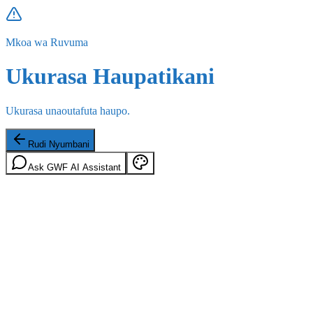
Mkoa wa Ruvuma
Ukurasa Haupatikani
Ukurasa unaoutafuta haupo.
Rudi Nyumbani
Ask GWF AI Assistant