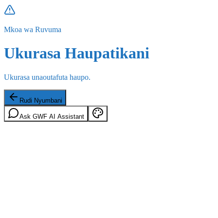
Mkoa wa Ruvuma
Ukurasa Haupatikani
Ukurasa unaoutafuta haupo.
Rudi Nyumbani
Ask GWF AI Assistant