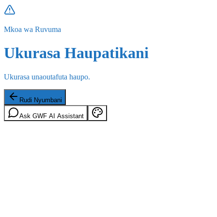
Mkoa wa Ruvuma
Ukurasa Haupatikani
Ukurasa unaoutafuta haupo.
Rudi Nyumbani
Ask GWF AI Assistant