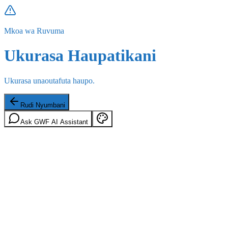
Mkoa wa Ruvuma
Ukurasa Haupatikani
Ukurasa unaoutafuta haupo.
Rudi Nyumbani
Ask GWF AI Assistant