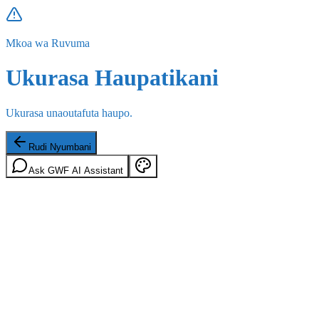
Mkoa wa Ruvuma
Ukurasa Haupatikani
Ukurasa unaoutafuta haupo.
Rudi Nyumbani
Ask GWF AI Assistant