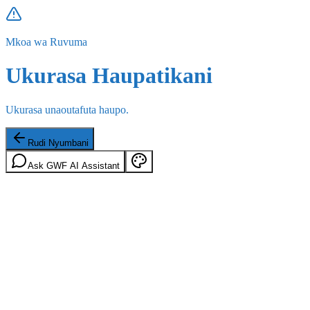
Mkoa wa Ruvuma
Ukurasa Haupatikani
Ukurasa unaoutafuta haupo.
Rudi Nyumbani
Ask GWF AI Assistant