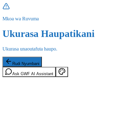
Mkoa wa Ruvuma
Ukurasa Haupatikani
Ukurasa unaoutafuta haupo.
Rudi Nyumbani
Ask GWF AI Assistant