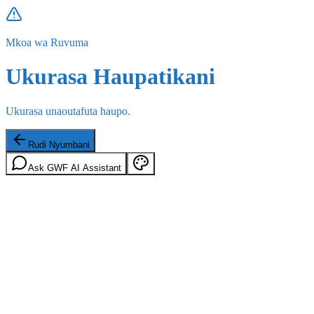
Mkoa wa Ruvuma
Ukurasa Haupatikani
Ukurasa unaoutafuta haupo.
Rudi Nyumbani
Ask GWF AI Assistant