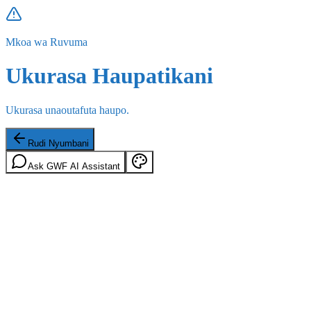
Mkoa wa Ruvuma
Ukurasa Haupatikani
Ukurasa unaoutafuta haupo.
Rudi Nyumbani
Ask GWF AI Assistant