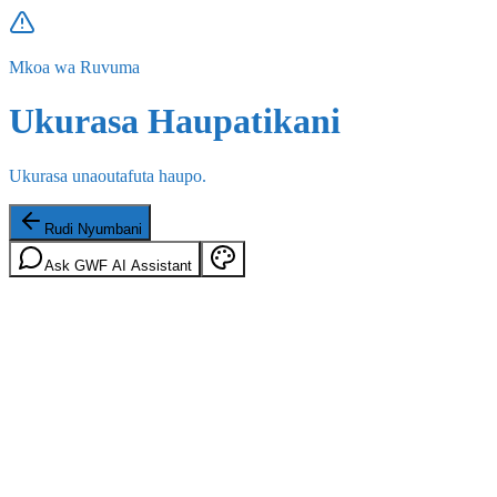
Mkoa wa Ruvuma
Ukurasa Haupatikani
Ukurasa unaoutafuta haupo.
Rudi Nyumbani
Ask GWF AI Assistant