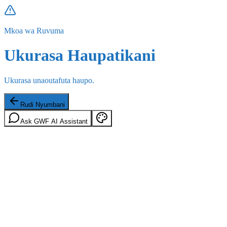
Mkoa wa Ruvuma
Ukurasa Haupatikani
Ukurasa unaoutafuta haupo.
Rudi Nyumbani
Ask GWF AI Assistant