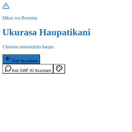
Mkoa wa Ruvuma
Ukurasa Haupatikani
Ukurasa unaoutafuta haupo.
Rudi Nyumbani
Ask GWF AI Assistant