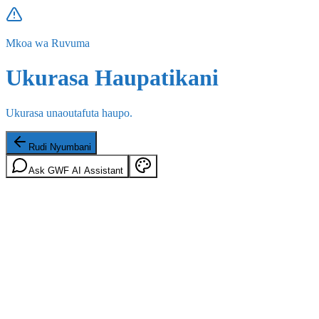
Mkoa wa Ruvuma
Ukurasa Haupatikani
Ukurasa unaoutafuta haupo.
Rudi Nyumbani
Ask GWF AI Assistant