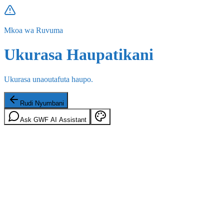
Mkoa wa Ruvuma
Ukurasa Haupatikani
Ukurasa unaoutafuta haupo.
Rudi Nyumbani
Ask GWF AI Assistant