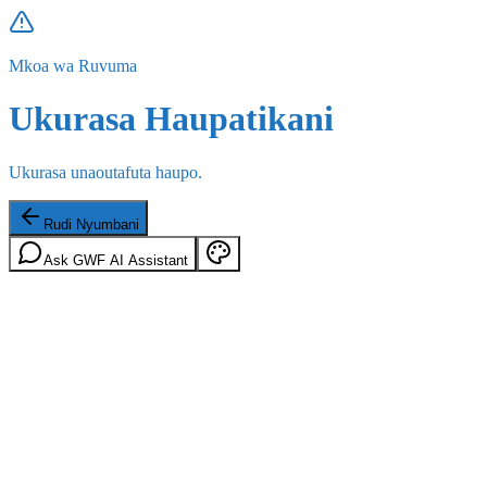
Mkoa wa Ruvuma
Ukurasa Haupatikani
Ukurasa unaoutafuta haupo.
Rudi Nyumbani
Ask GWF AI Assistant