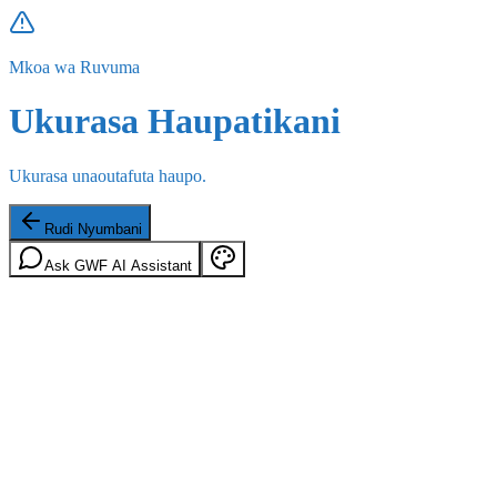
Mkoa wa Ruvuma
Ukurasa Haupatikani
Ukurasa unaoutafuta haupo.
Rudi Nyumbani
Ask GWF AI Assistant