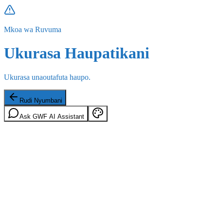
Mkoa wa Ruvuma
Ukurasa Haupatikani
Ukurasa unaoutafuta haupo.
Rudi Nyumbani
Ask GWF AI Assistant