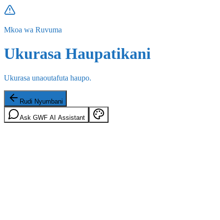
Mkoa wa Ruvuma
Ukurasa Haupatikani
Ukurasa unaoutafuta haupo.
Rudi Nyumbani
Ask GWF AI Assistant