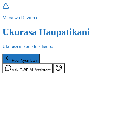
Mkoa wa Ruvuma
Ukurasa Haupatikani
Ukurasa unaoutafuta haupo.
Rudi Nyumbani
Ask GWF AI Assistant