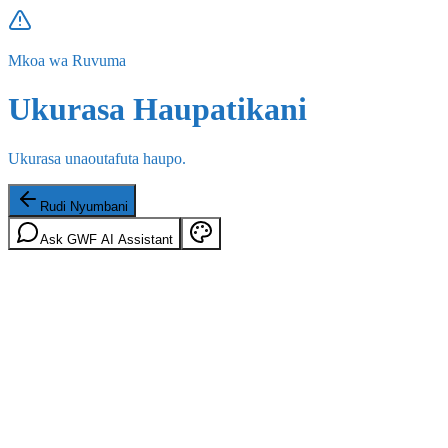
Mkoa wa Ruvuma
Ukurasa Haupatikani
Ukurasa unaoutafuta haupo.
Rudi Nyumbani
Ask GWF AI Assistant