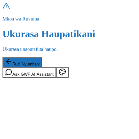
Mkoa wa Ruvuma
Ukurasa Haupatikani
Ukurasa unaoutafuta haupo.
Rudi Nyumbani
Ask GWF AI Assistant