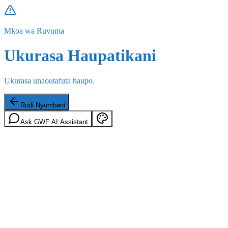
Mkoa wa Ruvuma
Ukurasa Haupatikani
Ukurasa unaoutafuta haupo.
Rudi Nyumbani
Ask GWF AI Assistant