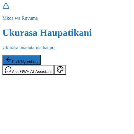
Mkoa wa Ruvuma
Ukurasa Haupatikani
Ukurasa unaoutafuta haupo.
Rudi Nyumbani
Ask GWF AI Assistant