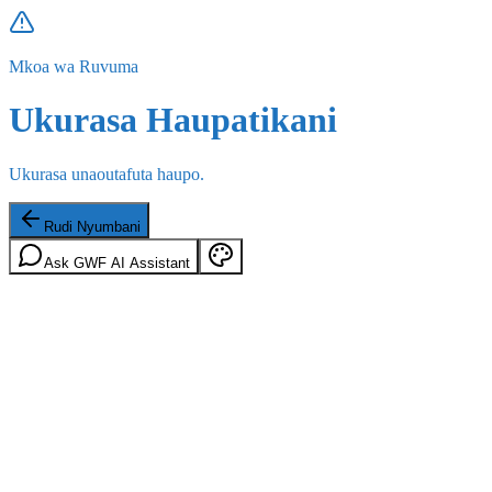
Mkoa wa Ruvuma
Ukurasa Haupatikani
Ukurasa unaoutafuta haupo.
Rudi Nyumbani
Ask GWF AI Assistant