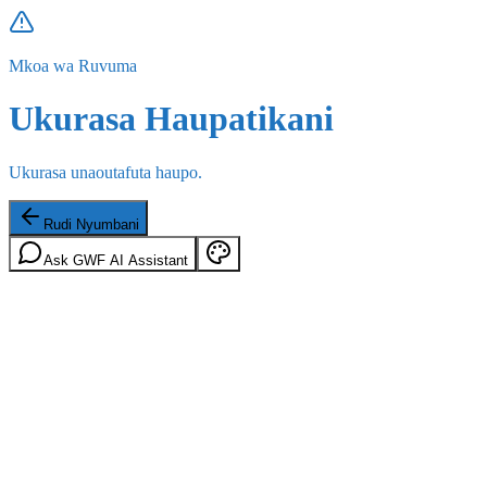
Mkoa wa Ruvuma
Ukurasa Haupatikani
Ukurasa unaoutafuta haupo.
Rudi Nyumbani
Ask GWF AI Assistant