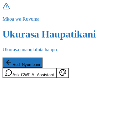
Mkoa wa Ruvuma
Ukurasa Haupatikani
Ukurasa unaoutafuta haupo.
Rudi Nyumbani
Ask GWF AI Assistant