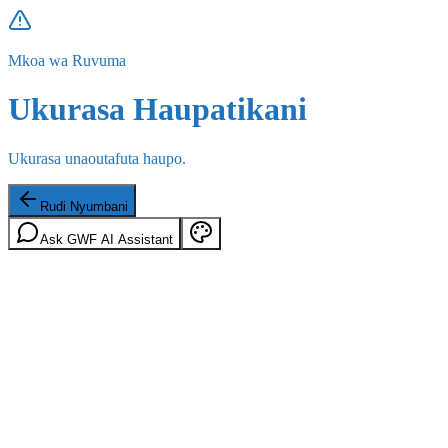
Mkoa wa Ruvuma
Ukurasa Haupatikani
Ukurasa unaoutafuta haupo.
Rudi Nyumbani
Ask GWF AI Assistant