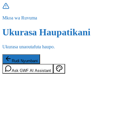
Mkoa wa Ruvuma
Ukurasa Haupatikani
Ukurasa unaoutafuta haupo.
Rudi Nyumbani
Ask GWF AI Assistant